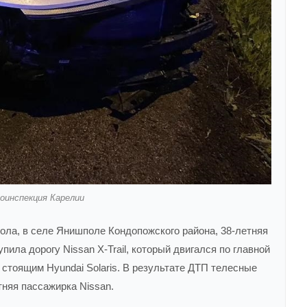
оинспекция Карелии
Кола, в селе Янишполе Кондопожского района, 38-летняя
пила дорогу Nissan X-Trail, который двигался по главной
 стоящим Hyundai Solaris. В результате ДТП телесные
тняя пассажирка Nissan.