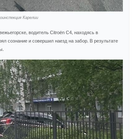
оинспекция Карелии
ежьегорске, водитель Citroën С4, находясь в
ял сознание и совершил наезд на забор. В результате
ы.