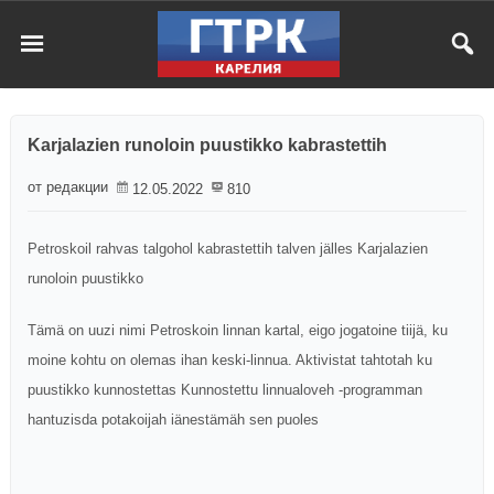
Karjalazien runoloin puustikko kabrastettih
от редакции
12.05.2022
810
Petroskoil rahvas talgohol kabrastettih talven jälles Karjalazien
runoloin puustikko
Tämä on uuzi nimi Petroskoin linnan kartal, eigo jogatoine tiijä, ku
moine kohtu on olemas ihan keski-linnua. Aktivistat tahtotah ku
puustikko kunnostettas Kunnostettu linnualoveh -programman
hantuzisda potakoijah iänestämäh sen puoles