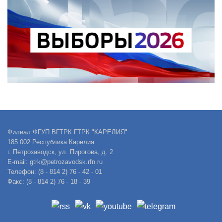
Филиал ФГУП ВГТРК ГТРК "КАРЕЛИЯ"
185 002 Республика Карелия
г. Петрозаводск, ул. Пирогова, д. 2
E-mail: gtrk@petrozavodsk.rfn.ru
Телефон: (8 - 814 2) 76 - 42 - 01
Факс: (8 - 814 2) 76 - 18 - 39