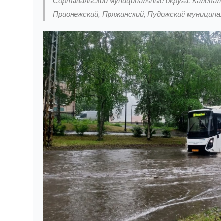
Сортавальский муниципальные округа; Калеваль
Прионежский, Пряжинский, Пудожский муниципа