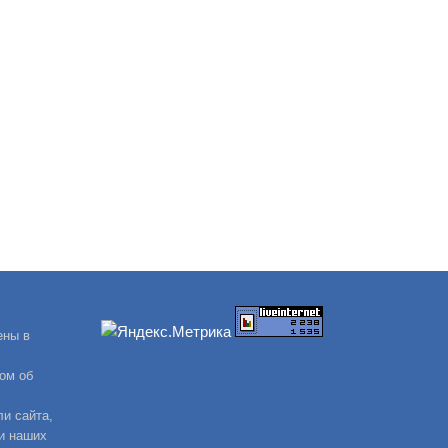
ены в
ом об
и сайта,
и наших