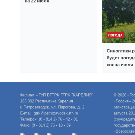
на 22 июля
ПОГОДА
Синоптики р
будет погод
конца июля
Филиал ФГУП ВГТРК ГТРК "КАРЕЛИЯ"
© 2026 «Го
185 002 Республика Карелия
«Россия» 2
г. Петрозаводск, ул. Пирогова, д. 2
регистраци
E-mail: gtrk@petrozavodsk.rfn.ru
августа 20
Телефон: (8 - 814 2) 76 - 42 - 01
(соучредит
Факс: (8 - 814 2) 76 - 18 - 39
государств
«Всероссий