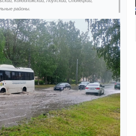
ский, Кондопожский, Лоухский, Олонецкий,
льные районы.