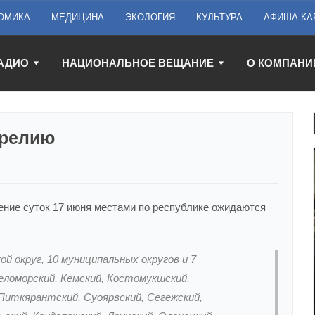
ОМИКА
МЕДИЦИНА
ЭКОЛОГИЯ
КУЛЬТУРА
АФИША КА
АДИО
НАЦИОНАЛЬНОЕ ВЕЩАНИЕ
О КОМПАНИ
арелию
ение суток 17 июня местами по республике ожидаются
й округ, 10 муниципальных округов и 7
еломорский, Кемский, Костомукшский,
 Питкярантский, Суоярвский, Сегежский,