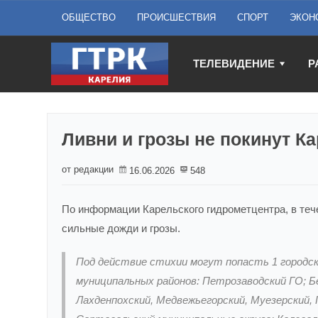
ОБЩЕСТВО
ПРОИСШЕСТВИЯ
СПОРТ
ЭКОН
ТЕЛЕВИДЕНИЕ
Р
Ливни и грозы не покинут К
от редакции
16.06.2026
548
По информации Карельского гидрометцентра, в теч
сильные дожди и грозы.
Под действие стихии могут попасть 1 городско
муниципальных районов: Петрозаводский ГО; Б
Лахденпохский, Медвежьегорский, Муезерский,