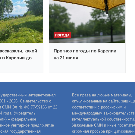
ПОГОДА
ассказали, какой
Прогноз погоды по Карелии
а в Карелии до
на 21 июля
сударственный интернет-канал
Все права на любые материалы,
001 - 2026. Свидетельство о
опубликованные на сайте, защищ
и СМИ Эл № ФС 77-59166 от 22
соответствии с российским и
14 года. Учредитель
международным законодательств
ели) – федеральное
интеллектуальной собственности.
енное унитарное предприятие
Уважаемые СМИ и иные посетител
ская государственная
огромная просьба при цитировани