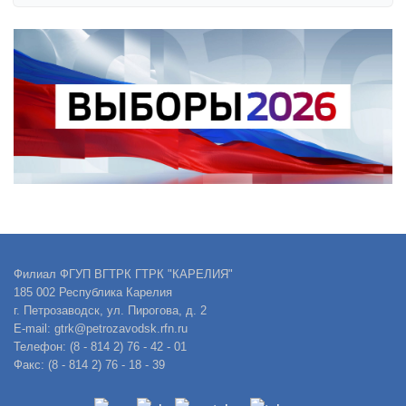
Филиал ФГУП ВГТРК ГТРК "КАРЕЛИЯ"
185 002 Республика Карелия
г. Петрозаводск, ул. Пирогова, д. 2
E-mail: gtrk@petrozavodsk.rfn.ru
Телефон: (8 - 814 2) 76 - 42 - 01
Факс: (8 - 814 2) 76 - 18 - 39