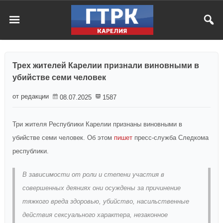
Трех жителей Карелии признали виновными в
убийстве семи человек
от редакции
08.07.2025
1587
Три жителя Республики Карелии признаны виновными в
убийстве семи человек. Об этом
пишет
пресс-служба Следкома
республики.
В зависимости от роли и степени участия в
совершенных деяниях они осуждены за причинение
тяжкого вреда здоровью, убийство, насильственные
действия сексуального характера, незаконное