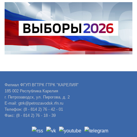
Филиал ФГУП ВГТРК ГТРК "КАРЕЛИЯ"
185 002 Республика Карелия
г. Петрозаводск, ул. Пирогова, д. 2
E-mail: gtrk@petrozavodsk.rfn.ru
Телефон: (8 - 814 2) 76 - 42 - 01
Факс: (8 - 814 2) 76 - 18 - 39