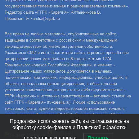
государственная телевизионная и радиовещательная компания».
Редактор сайта «ГТРК «Карелия»: Алтынникова В.
Приемная: tv-karelia@vgtrk.ru
Все права на любые материалы, опубликованные на сайте,
защищены в соответствии с российским и международным
законодательством об интеллектуальной собственности.
Уважаемые СМИ и иные посетители сайта, огромная просьба при
цитировании наших материалов соблюдать статью 1274
Гражданского кодекса Российской Федерации, а именно: -
Цитирование наших материалов допускается в научных,
полемических, критических, информационных, учебных целях, в
объеме, оправданном целью цитирования, с обязательным
указанием наименования автора статьи либо видеоматериала -
ГТРК «Карелия» и источника заимствования – активной ссылки на
сайт ГТРК «Карелия» (tv-karelia.ru). Любое использование
текстовых, фото, аудио и видеоматериалов возможно только с
согласия правообладателя (ВГТРК). Для детей старше 16 лет.
Продолжая использовать сайт, вы соглашаетесь на
обработку cookie-файлов и Политикой обработки
персональных данных.
Принять