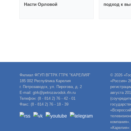
Насти Орловой
подход к в
Филиал ФГУП ВГТРК ГТРК "КАРЕЛИЯ"
© 2026 «Го
185 002 Республика Карелия
«Россия» 2
г. Петрозаводск, ул. Пирогова, д. 2
регистраци
E-mail: gtrk@petrozavodsk.rfn.ru
августа 20
Телефон: (8 - 814 2) 76 - 42 - 01
(соучредит
Факс: (8 - 814 2) 76 - 18 - 39
государств
«Всероссий
телевизион
компания».
«Карелия»: