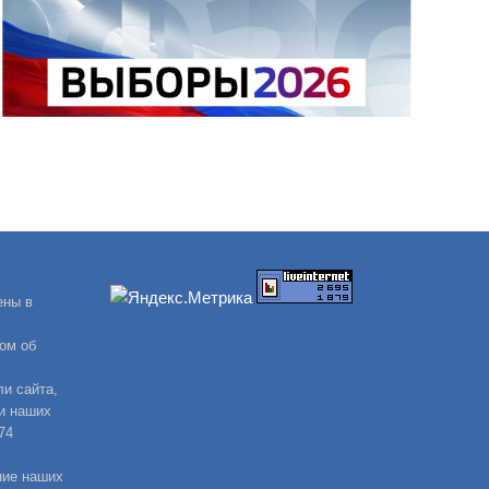
ены в
ом об
и сайта,
и наших
74
ние наших