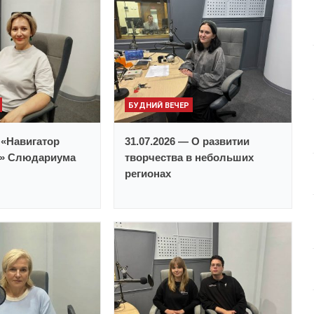
увеличить
или
уменьшить
громкость.
БУДНИЙ ВЕЧЕР
 «Навигатор
31.07.2026 — О развитии
и» Слюдариума
творчества в небольших
регионах