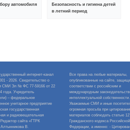
ыбору автомобиля
Безопасность и гигиена детей
в летний период
сударственный интернет-канал
Все права на любые материалы,
001 - 2026. Свидетельство о
опубликованные на сайте, защищ
и СМИ Эл № ФС 77-59166 от 22
соответствии с российским и
14 года. Учредитель
международным законодательств
ели) – федеральное
интеллектуальной собственности.
енное унитарное предприятие
Уважаемые СМИ и иные посетител
ская государственная
огромная просьба при цитировани
ная и радиовещательная
материалов соблюдать статью 12
 Редактор сайта «ГТРК
Гражданского кодекса Российской
 Алтынникова В.
Федерации, а именно: - Цитирова