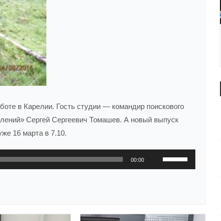
боте в Карелии. Гость студии — командир поискового
лений» Сергей Сергеевич Томашев. А новый выпуск
же 16 марта в 7.10.
Используйте
00:00
клавиши
вверх/
вниз,
чтобы