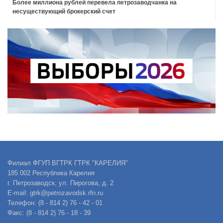
Более миллиона рублей перевела петрозаводчанка на
несуществующий брокерский счет
Филиал ФГУП ВГТРК ГТРК "КАРЕЛИЯ"
185 002 Республика Карелия
г. Петрозаводск, ул. Пирогова, д. 2
E-mail: gtrk@petrozavodsk.rfn.ru
Телефон: (8 - 814 2) 76 - 42 - 01
Факс: (8 - 814 2) 76 - 18 - 39