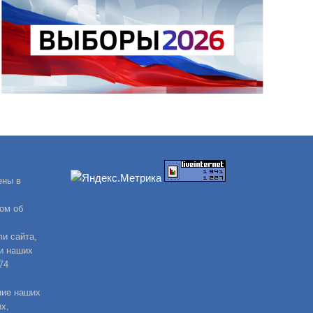
ены в
ом об
и сайта,
и наших
74
ние наших
х,