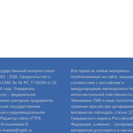
сударственный интернет-канал
Все права на любые материалы,
001 - 2026. Свидетельство о
опубликованные на сайте, защищ
и СМИ Эл № ФС 77-59166 от 22
соответствии с российским и
14 года. Учредитель
международным законодательств
ели) – федеральное
интеллектуальной собственности.
енное унитарное предприятие
Уважаемые СМИ и иные посетител
ская государственная
огромная просьба при цитировани
ная и радиовещательная
материалов соблюдать статью 12
 Редактор сайта «ГТРК
Гражданского кодекса Российской
 Алтынникова В.
Федерации, а именно: - Цитирова
v-karelia@vgtrk.ru
материалов допускается в научны