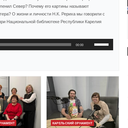
пленил Север? Почему его картины называют
тера? О жизни и личности Н.К. Рериха мы говорили с
ри Национальной библиотеке Республики Карелия
Используйте
00:00
клавиши
вверх/
вниз,
чтобы
увеличить
или
уменьшить
громкость.
ОРНАМЕНТ
КАРЕЛЬСКИЙ ОРНАМЕНТ