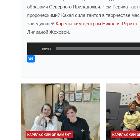
образами Северного Приладожья. Чем Рериха так 
пророческими? Какая сила таится в творчестве мас
заведующей
Карельским центром Николая Рериха
п
Лилианой Жоховой.
Аудиоплеер
00:00
КАРЕЛЬСКИЙ ОРНАМЕНТ
КАРЕЛЬСКИЙ 