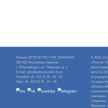
Филиал ФГУП ВГТРК ГТРК "КАРЕЛИЯ"
© 2026 «Го
185 002 Республика Карелия
«Россия» 2
г. Петрозаводск, ул. Пирогова, д. 2
регистраци
E-mail: gtrk@petrozavodsk.rfn.ru
августа 20
Телефон: (8 - 814 2) 76 - 42 - 01
(соучредит
Факс: (8 - 814 2) 76 - 18 - 39
государств
«Всероссий
телевизион
компания».
«Карелия»:
Приемная: t