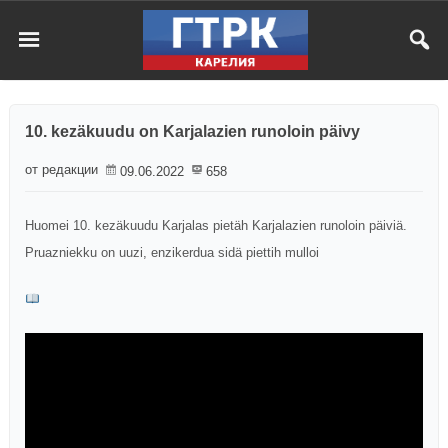
10. kezäkuudu on Karjalazien runoloin päivy
от редакции
09.06.2022
658
Huomei 10. kezäkuudu Karjalas pietäh Karjalazien runoloin päiviä.
Pruazniekku on uuzi, enzikerdua sidä piettih mulloi