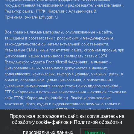
государственная телевизионная и радиовещательная компания».
Редактор сайта «ГТРК «Карелия»: Алтынникова В.
Приемная: tv-karelia@vgtrk.ru
Все права на любые материалы, опубликованные на сайте,
защищены в соответствии с российским и международным
законодательством об интеллектуальной собственности.
Уважаемые СМИ и иные посетители сайта, огромная просьба при
цитировании наших материалов соблюдать статью 1274
Гражданского кодекса Российской Федерации, а именно: -
Цитирование наших материалов допускается в научных,
полемических, критических, информационных, учебных целях, в
объеме, оправданном целью цитирования, с обязательным
указанием наименования автора статьи либо видеоматериала -
ГТРК «Карелия» и источника заимствования – активной ссылки на
сайт ГТРК «Карелия» (tv-karelia.ru). Любое использование
текстовых, фото, аудио и видеоматериалов возможно только с
согласия правообладателя (ВГТРК). Для детей старше 16 лет.
Продолжая использовать сайт, вы соглашаетесь на
обработку cookie-файлов и Политикой обработки
персональных данных.
Принять