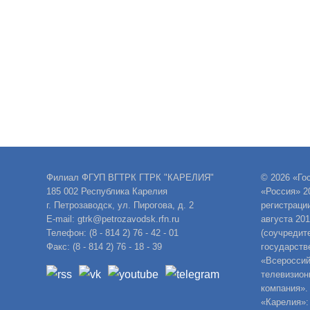
Филиал ФГУП ВГТРК ГТРК "КАРЕЛИЯ"
© 2026 «Го
185 002 Республика Карелия
«Россия» 2
г. Петрозаводск, ул. Пирогова, д. 2
регистраци
E-mail: gtrk@petrozavodsk.rfn.ru
августа 20
Телефон: (8 - 814 2) 76 - 42 - 01
(соучредит
Факс: (8 - 814 2) 76 - 18 - 39
государств
«Всероссий
телевизион
компания».
«Карелия»: