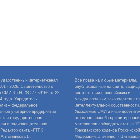
сударственный интернет-канал
Все права на любые материалы,
001 - 2026. Свидетельство о
опубликованные на сайте, защищ
и СМИ Эл № ФС 77-59166 от 22
соответствии с российским и
14 года. Учредитель
международным законодательств
ели) – федеральное
интеллектуальной собственности.
енное унитарное предприятие
Уважаемые СМИ и иные посетител
ская государственная
огромная просьба при цитировани
ная и радиовещательная
материалов соблюдать статью 12
 Редактор сайта «ГТРК
Гражданского кодекса Российской
 Алтынникова В.
Федерации, а именно: - Цитирова