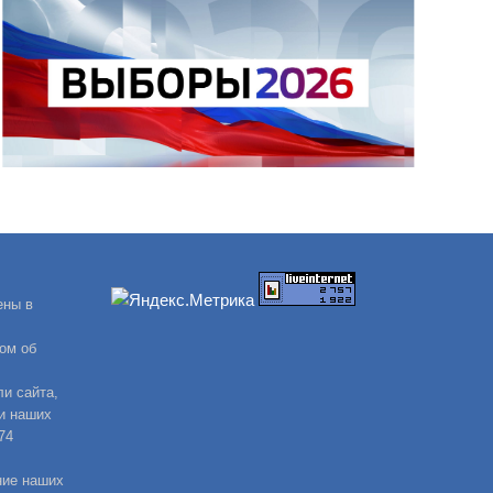
ены в
ом об
и сайта,
и наших
74
ние наших