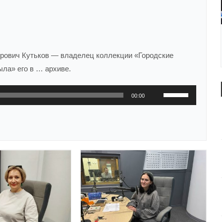
трович Кутьков — владелец коллекции «Городские
ыла» его в … архиве.
Используйте
00:00
клавиши
вверх/
вниз,
чтобы
увеличить
или
уменьшить
громкость.