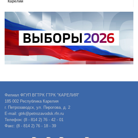
Карелии
Филиал ФГУП ВГТРК ГТРК "КАРЕЛИЯ"
185 002 Республика Карелия
г. Петрозаводск, ул. Пирогова, д. 2
E-mail: gtrk@petrozavodsk.rfn.ru
Телефон: (8 - 814 2) 76 - 42 - 01
Факс: (8 - 814 2) 76 - 18 - 39