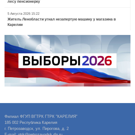
лесу пенсионерку
5 Августа 2026 15:22
Житель Ленобласти угнал незапертую машину у магазина в
Карелии
Филиал ФГУП ВГТРК ГТРК "КАРЕЛИЯ"
185 002 Республика Карелия
г. Петрозаводск, ул. Пирогова, д. 2
E-mail: gtrk@petrozavodsk.rfn.ru