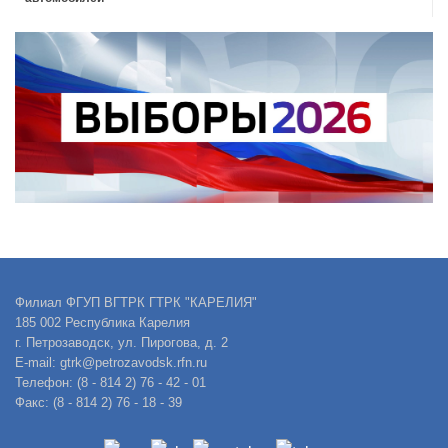
Филиал ФГУП ВГТРК ГТРК "КАРЕЛИЯ"
185 002 Республика Карелия
г. Петрозаводск, ул. Пирогова, д. 2
E-mail: gtrk@petrozavodsk.rfn.ru
Телефон: (8 - 814 2) 76 - 42 - 01
Факс: (8 - 814 2) 76 - 18 - 39