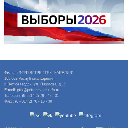
Филиал ФГУП ВГТРК ГТРК "КАРЕЛИЯ"
185 002 Республика Карелия
г. Петрозаводск, ул. Пирогова, д. 2
E-mail: gtrk@petrozavodsk.rfn.ru
Телефон: (8 - 814 2) 76 - 42 - 01
Факс: (8 - 814 2) 76 - 18 - 39