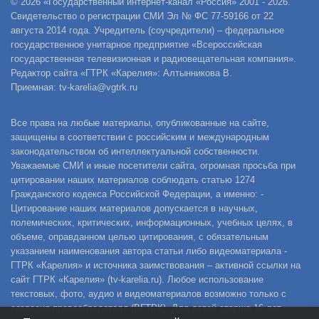
© 2026 «Государственный интернет-канал «Россия» 2001 - 2026.
Свидетельство о регистрации СМИ Эл № ФС 77-59166 от 22
августа 2014 года. Учредитель (соучредители) – федеральное
государственное унитарное предприятие «Всероссийская
государственная телевизионная и радиовещательная компания».
Редактор сайта «ГТРК «Карелия»: Алтынникова В.
Приемная: tv-karelia@vgtrk.ru
Все права на любые материалы, опубликованные на сайте,
защищены в соответствии с российским и международным
законодательством об интеллектуальной собственности.
Уважаемые СМИ и иные посетители сайта, огромная просьба при
цитировании наших материалов соблюдать статью 1274
Гражданского кодекса Российской Федерации, а именно: -
Цитирование наших материалов допускается в научных,
полемических, критических, информационных, учебных целях, в
объеме, оправданном целью цитирования, с обязательным
указанием наименования автора статьи либо видеоматериала -
ГТРК «Карелия» и источника заимствования – активной ссылки на
сайт ГТРК «Карелия» (tv-karelia.ru). Любое использование
текстовых, фото, аудио и видеоматериалов возможно только с
согласия правообладателя (ВГТРК). Для детей старше 16 лет.