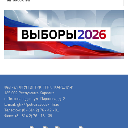
автомобилей
Филиал ФГУП ВГТРК ГТРК "КАРЕЛИЯ"
185 002 Республика Карелия
г. Петрозаводск, ул. Пирогова, д. 2
E-mail: gtrk@petrozavodsk.rfn.ru
Телефон: (8 - 814 2) 76 - 42 - 01
Факс: (8 - 814 2) 76 - 18 - 39