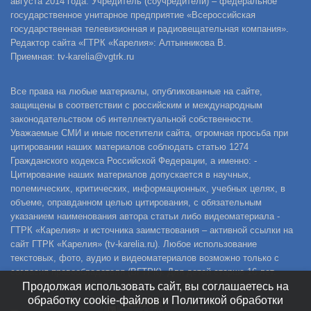
августа 2014 года. Учредитель (соучредители) – федеральное
государственное унитарное предприятие «Всероссийская
государственная телевизионная и радиовещательная компания».
Редактор сайта «ГТРК «Карелия»: Алтынникова В.
Приемная: tv-karelia@vgtrk.ru
Все права на любые материалы, опубликованные на сайте,
защищены в соответствии с российским и международным
законодательством об интеллектуальной собственности.
Уважаемые СМИ и иные посетители сайта, огромная просьба при
цитировании наших материалов соблюдать статью 1274
Гражданского кодекса Российской Федерации, а именно: -
Цитирование наших материалов допускается в научных,
полемических, критических, информационных, учебных целях, в
объеме, оправданном целью цитирования, с обязательным
указанием наименования автора статьи либо видеоматериала -
ГТРК «Карелия» и источника заимствования – активной ссылки на
сайт ГТРК «Карелия» (tv-karelia.ru). Любое использование
текстовых, фото, аудио и видеоматериалов возможно только с
согласия правообладателя (ВГТРК). Для детей старше 16 лет.
Продолжая использовать сайт, вы соглашаетесь на
обработку cookie-файлов и Политикой обработки