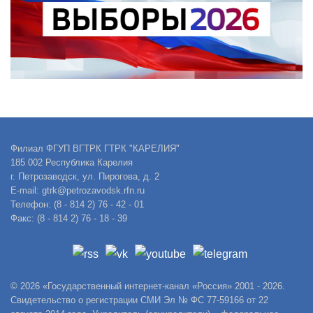
Филиал ФГУП ВГТРК ГТРК "КАРЕЛИЯ"
185 002 Республика Карелия
г. Петрозаводск, ул. Пирогова, д. 2
E-mail: gtrk@petrozavodsk.rfn.ru
Телефон: (8 - 814 2) 76 - 42 - 01
Факс: (8 - 814 2) 76 - 18 - 39
© 2026 «Государственный интернет-канал «Россия» 2001 - 2026.
Свидетельство о регистрации СМИ Эл № ФС 77-59166 от 22