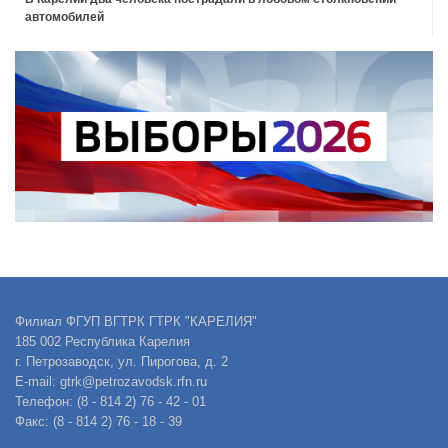
автомобилей
Филиал ФГУП ВГТРК ГТРК "КАРЕЛИЯ"
185 002 Республика Карелия
г. Петрозаводск, ул. Пирогова, д. 2
E-mail: gtrk@petrozavodsk.rfn.ru
Телефон: (8 - 814 2) 76 - 42 - 01
Факс: (8 - 814 2) 76 - 18 - 39