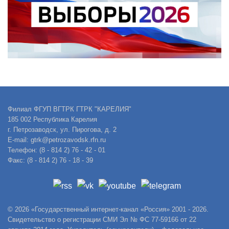
Филиал ФГУП ВГТРК ГТРК "КАРЕЛИЯ"
185 002 Республика Карелия
г. Петрозаводск, ул. Пирогова, д. 2
E-mail: gtrk@petrozavodsk.rfn.ru
Телефон: (8 - 814 2) 76 - 42 - 01
Факс: (8 - 814 2) 76 - 18 - 39
© 2026 «Государственный интернет-канал «Россия» 2001 - 2026.
Свидетельство о регистрации СМИ Эл № ФС 77-59166 от 22