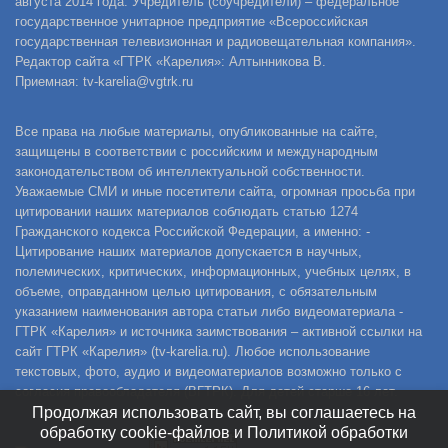
августа 2014 года. Учредитель (соучредители) – федеральное
государственное унитарное предприятие «Всероссийская
государственная телевизионная и радиовещательная компания».
Редактор сайта «ГТРК «Карелия»: Алтынникова В.
Приемная: tv-karelia@vgtrk.ru
Все права на любые материалы, опубликованные на сайте,
защищены в соответствии с российским и международным
законодательством об интеллектуальной собственности.
Уважаемые СМИ и иные посетители сайта, огромная просьба при
цитировании наших материалов соблюдать статью 1274
Гражданского кодекса Российской Федерации, а именно: -
Цитирование наших материалов допускается в научных,
полемических, критических, информационных, учебных целях, в
объеме, оправданном целью цитирования, с обязательным
указанием наименования автора статьи либо видеоматериала -
ГТРК «Карелия» и источника заимствования – активной ссылки на
сайт ГТРК «Карелия» (tv-karelia.ru). Любое использование
текстовых, фото, аудио и видеоматериалов возможно только с
согласия правообладателя (ВГТРК). Для детей старше 16 лет.
Продолжая использовать сайт, вы соглашаетесь на
обработку cookie-файлов и Политикой обработки