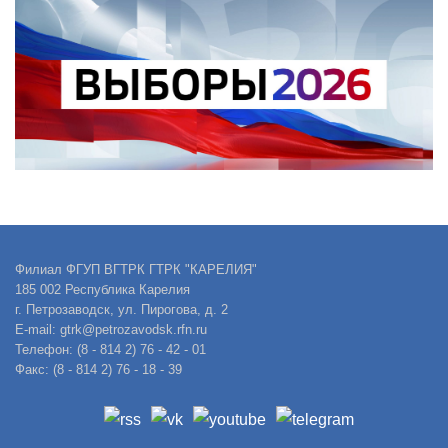
Филиал ФГУП ВГТРК ГТРК "КАРЕЛИЯ"
185 002 Республика Карелия
г. Петрозаводск, ул. Пирогова, д. 2
E-mail: gtrk@petrozavodsk.rfn.ru
Телефон: (8 - 814 2) 76 - 42 - 01
Факс: (8 - 814 2) 76 - 18 - 39