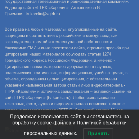
государственная телевизионная и радиовещательная компания».
Редактор сайта «ГТРК «Карелия»: Алтынникова В.
Приемная: tv-karelia@vgtrk.ru
Все права на любые материалы, опубликованные на сайте,
защищены в соответствии с российским и международным
законодательством об интеллектуальной собственности.
Уважаемые СМИ и иные посетители сайта, огромная просьба при
цитировании наших материалов соблюдать статью 1274
Гражданского кодекса Российской Федерации, а именно: -
Цитирование наших материалов допускается в научных,
полемических, критических, информационных, учебных целях, в
объеме, оправданном целью цитирования, с обязательным
указанием наименования автора статьи либо видеоматериала -
ГТРК «Карелия» и источника заимствования – активной ссылки на
сайт ГТРК «Карелия» (tv-karelia.ru). Любое использование
текстовых, фото, аудио и видеоматериалов возможно только с
согласия правообладателя (ВГТРК). Для детей старше 16 лет.
Продолжая использовать сайт, вы соглашаетесь на
обработку cookie-файлов и Политикой обработки
персональных данных.
Принять