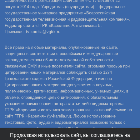
Свидетельство о регистрации СМИ Эл № ФС 77-59166 от 22
августа 2014 года. Учредитель (соучредители) – федеральное
государственное унитарное предприятие «Всероссийская
государственная телевизионная и радиовещательная компания».
Редактор сайта «ГТРК «Карелия»: Алтынникова В.
Приемная: tv-karelia@vgtrk.ru
Все права на любые материалы, опубликованные на сайте,
защищены в соответствии с российским и международным
законодательством об интеллектуальной собственности.
Уважаемые СМИ и иные посетители сайта, огромная просьба при
цитировании наших материалов соблюдать статью 1274
Гражданского кодекса Российской Федерации, а именно: -
Цитирование наших материалов допускается в научных,
полемических, критических, информационных, учебных целях, в
объеме, оправданном целью цитирования, с обязательным
указанием наименования автора статьи либо видеоматериала -
ГТРК «Карелия» и источника заимствования – активной ссылки на
сайт ГТРК «Карелия» (tv-karelia.ru). Любое использование
текстовых, фото, аудио и видеоматериалов возможно только с
согласия правообладателя (ВГТРК). Для детей старше 16 лет.
Продолжая использовать сайт, вы соглашаетесь на