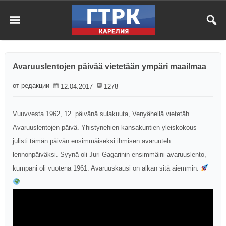
Avaruuslentojen päivää vietetään ympäri maailmaa
от редакции
12.04.2017
1278
Vuuvvesta 1962, 12. päivänä sulakuuta, Venyähellä vietetäh
Avaruuslentojen päivä. Yhistynehien kansakuntien yleiskokous
julisti tämän päivän ensimmäiseksi ihmisen avaruuteh
lennonpäiväksi. Syynä oli Juri Gagarinin ensimmäini avaruuslento,
kumpani oli vuotena 1961. Avaruuskausi on alkan sitä aiemmin.