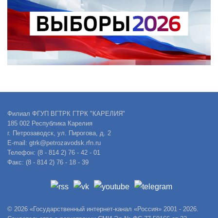
Филиал ФГУП ВГТРК ГТРК "КАРЕЛИЯ"
185 002 Республика Карелия
г. Петрозаводск, ул. Пирогова, д. 2
E-mail: gtrk@petrozavodsk.rfn.ru
Телефон: (8 - 814 2) 76 - 42 - 01
Факс: (8 - 814 2) 76 - 18 - 39
© 2026 «Государственный интернет-канал «Россия» 2001 - 2026.