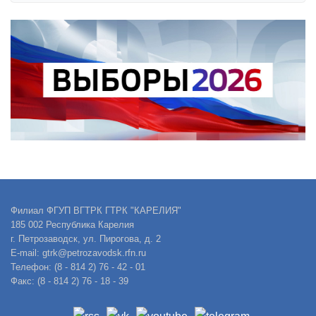
Филиал ФГУП ВГТРК ГТРК "КАРЕЛИЯ"
185 002 Республика Карелия
г. Петрозаводск, ул. Пирогова, д. 2
E-mail: gtrk@petrozavodsk.rfn.ru
Телефон: (8 - 814 2) 76 - 42 - 01
Факс: (8 - 814 2) 76 - 18 - 39