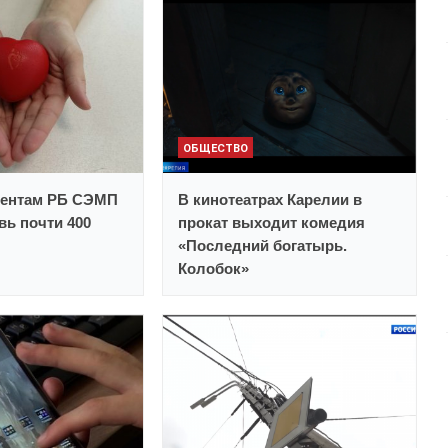
ОБЩЕСТВО
иентам РБ СЭМП
В кинотеатрах Карелии в
вь почти 400
прокат выходит комедия
«Последний богатырь.
Колобок»