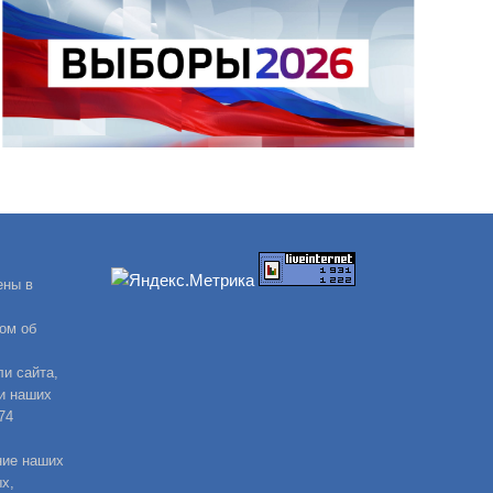
ены в
ом об
и сайта,
и наших
74
ние наших
х,