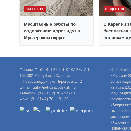
ОБЩЕСТВО
ОБЩЕСТВО
Масштабные работы по
В Карелии з
содержанию дорог идут в
бесплатная 
Муезерском округе
вопросам д
Филиал ФГУП ВГТРК ГТРК "КАРЕЛИЯ"
© 2026 «Го
185 002 Республика Карелия
«Россия» 2
г. Петрозаводск, ул. Пирогова, д. 2
регистраци
E-mail: gtrk@petrozavodsk.rfn.ru
августа 20
Телефон: (8 - 814 2) 76 - 42 - 01
(соучредит
Факс: (8 - 814 2) 76 - 18 - 39
государств
«Всероссий
телевизион
компания».
«Карелия»:
Приемная: t