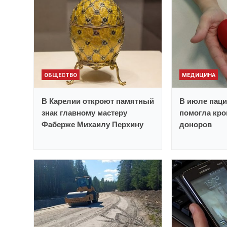
ОБЩЕСТВО
МЕДИЦИНА
В Карелии откроют памятный
В июле пац
знак главному мастеру
помогла кро
Фаберже Михаилу Перхину
доноров