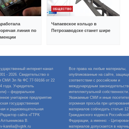
ОБЩЕСТВО
аработала
Чапаевское кольцо в
горячая линия по
Петрозаводске станет шире
еменции
сударственный интернет-канал
Все права на любые материалы,
001 - 2026. Свидетельство о
опубликованные на сайте, защищ
и СМИ Эл № ФС 77-59166 от 22
соответствии с российским и
14 года. Учредитель
международным законодательств
ели) – федеральное
интеллектуальной собственности.
енное унитарное предприятие
Уважаемые СМИ и иные посетител
ская государственная
огромная просьба при цитировани
ная и радиовещательная
материалов соблюдать статью 12
 Редактор сайта «ГТРК
Гражданского кодекса Российской
 Алтынникова В.
Федерации, а именно: - Цитирова
v-karelia@vgtrk.ru
материалов допускается в научны