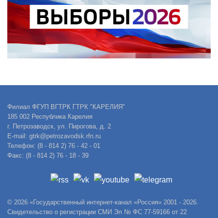
Филиал ФГУП ВГТРК ГТРК "КАРЕЛИЯ"
185 002 Республика Карелия
г. Петрозаводск, ул. Пирогова, д. 2
E-mail: gtrk@petrozavodsk.rfn.ru
Телефон: (8 - 814 2) 76 - 42 - 01
Факс: (8 - 814 2) 76 - 18 - 39
© 2026 «Государственный интернет-канал «Россия» 2001 - 2026.
Свидетельство о регистрации СМИ Эл № ФС 77-59166 от 22