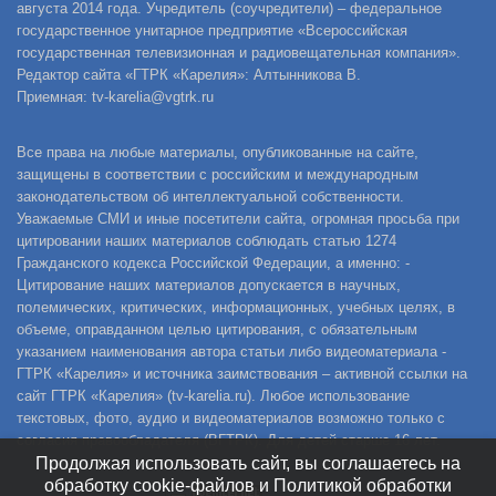
августа 2014 года. Учредитель (соучредители) – федеральное
государственное унитарное предприятие «Всероссийская
государственная телевизионная и радиовещательная компания».
Редактор сайта «ГТРК «Карелия»: Алтынникова В.
Приемная: tv-karelia@vgtrk.ru
Все права на любые материалы, опубликованные на сайте,
защищены в соответствии с российским и международным
законодательством об интеллектуальной собственности.
Уважаемые СМИ и иные посетители сайта, огромная просьба при
цитировании наших материалов соблюдать статью 1274
Гражданского кодекса Российской Федерации, а именно: -
Цитирование наших материалов допускается в научных,
полемических, критических, информационных, учебных целях, в
объеме, оправданном целью цитирования, с обязательным
указанием наименования автора статьи либо видеоматериала -
ГТРК «Карелия» и источника заимствования – активной ссылки на
сайт ГТРК «Карелия» (tv-karelia.ru). Любое использование
текстовых, фото, аудио и видеоматериалов возможно только с
согласия правообладателя (ВГТРК). Для детей старше 16 лет.
Продолжая использовать сайт, вы соглашаетесь на
обработку cookie-файлов и Политикой обработки