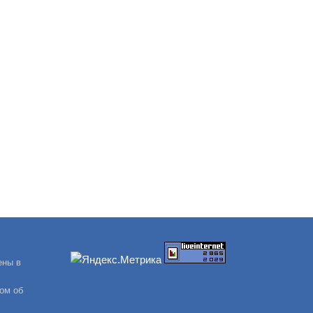
ены в
ом об