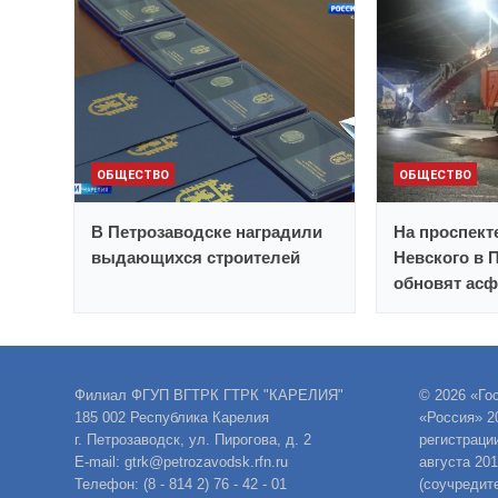
ОБЩЕСТВО
ОБЩЕСТВО
В Петрозаводске наградили
На проспект
выдающихся строителей
Невского в 
обновят асф
Филиал ФГУП ВГТРК ГТРК "КАРЕЛИЯ"
© 2026 «Го
185 002 Республика Карелия
«Россия» 2
г. Петрозаводск, ул. Пирогова, д. 2
регистраци
E-mail: gtrk@petrozavodsk.rfn.ru
августа 20
Телефон: (8 - 814 2) 76 - 42 - 01
(соучредит