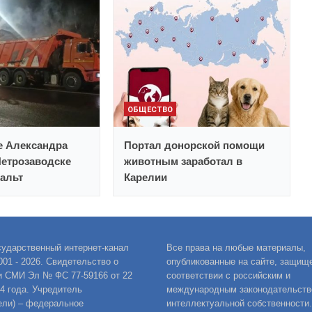
ОБЩЕСТВО
е Александра
Портал донорской помощи
Петрозаводске
животным заработал в
альт
Карелии
сударственный интернет-канал
Все права на любые материалы,
001 - 2026. Свидетельство о
опубликованные на сайте, защищ
и СМИ Эл № ФС 77-59166 от 22
соответствии с российским и
14 года. Учредитель
международным законодательств
ели) – федеральное
интеллектуальной собственности.