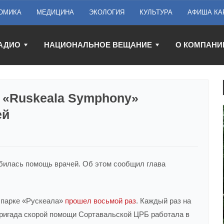
ОМИКА
МЕДИЦИНА
ЭКОЛОГИЯ
КУЛЬТУРА
АФИША КА
АДИО
НАЦИОНАЛЬНОЕ ВЕЩАНИЕ
О КОМПАНИ
 «Ruskeala Symphony»
ей
билась помощь врачей. Об этом сообщил глава
 парке «Рускеала»
прошел восьмой раз
. Каждый раз на
ригада скорой помощи Сортавальской ЦРБ работала в