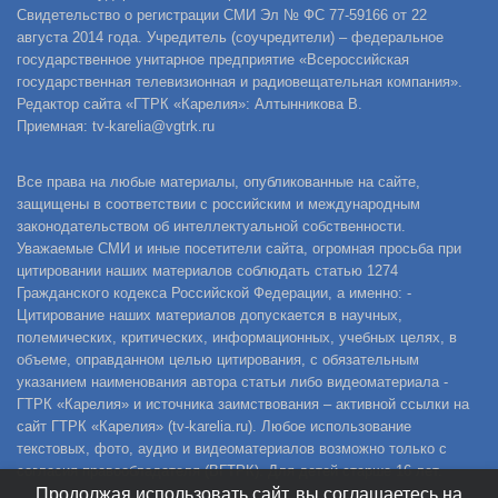
Свидетельство о регистрации СМИ Эл № ФС 77-59166 от 22
августа 2014 года. Учредитель (соучредители) – федеральное
государственное унитарное предприятие «Всероссийская
государственная телевизионная и радиовещательная компания».
Редактор сайта «ГТРК «Карелия»: Алтынникова В.
Приемная: tv-karelia@vgtrk.ru
Все права на любые материалы, опубликованные на сайте,
защищены в соответствии с российским и международным
законодательством об интеллектуальной собственности.
Уважаемые СМИ и иные посетители сайта, огромная просьба при
цитировании наших материалов соблюдать статью 1274
Гражданского кодекса Российской Федерации, а именно: -
Цитирование наших материалов допускается в научных,
полемических, критических, информационных, учебных целях, в
объеме, оправданном целью цитирования, с обязательным
указанием наименования автора статьи либо видеоматериала -
ГТРК «Карелия» и источника заимствования – активной ссылки на
сайт ГТРК «Карелия» (tv-karelia.ru). Любое использование
текстовых, фото, аудио и видеоматериалов возможно только с
согласия правообладателя (ВГТРК). Для детей старше 16 лет.
Продолжая использовать сайт, вы соглашаетесь на