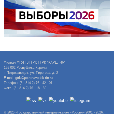
Филиал ФГУП ВГТРК ГТРК "КАРЕЛИЯ"
185 002 Республика Карелия
г. Петрозаводск, ул. Пирогова, д. 2
E-mail: gtrk@petrozavodsk.rfn.ru
Телефон: (8 - 814 2) 76 - 42 - 01
Факс: (8 - 814 2) 76 - 18 - 39
© 2026 «Государственный интернет-канал «Россия» 2001 - 2026.