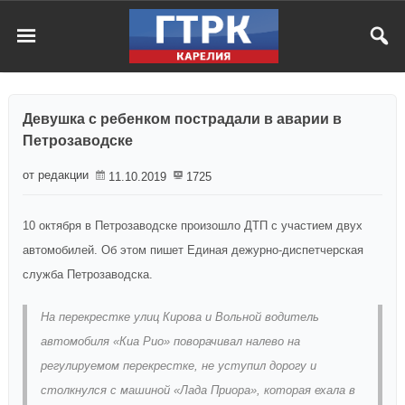
Девушка с ребенком пострадали в аварии в
Петрозаводске
от редакции
11.10.2019
1725
10 октября в Петрозаводске произошло ДТП с участием двух
автомобилей. Об этом пишет Единая дежурно-диспетчерская
служба Петрозаводска.
На перекрестке улиц Кирова и Вольной водитель
автомобиля «Киа Рио» поворачивал налево на
регулируемом перекрестке, не уступил дорогу и
столкнулся с машиной «Лада Приора», которая ехала в