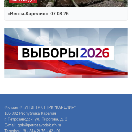
СОБЫТИЯ ДНЯ
«Вести-Карелия». 07.08.26
Филиал ФГУП ВГТРК ГТРК "КАРЕЛИЯ"
185 002 Республика Карелия
г. Петрозаводск, ул. Пирогова, д. 2
E-mail: gtrk@petrozavodsk.rfn.ru
Телефон: (8 - 814 2) 76 - 42 - 01