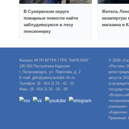
В Суоярвском округе
Житель Лено
пожарные помогли найти
незапертую 
заблудившуюся в лесу
магазина в 
пенсионерку
Филиал ФГУП ВГТРК ГТРК "КАРЕЛИЯ"
© 2026 «Го
185 002 Республика Карелия
«Россия» 2
г. Петрозаводск, ул. Пирогова, д. 2
регистраци
E-mail: gtrk@petrozavodsk.rfn.ru
августа 20
Телефон: (8 - 814 2) 76 - 42 - 01
(соучредит
Факс: (8 - 814 2) 76 - 18 - 39
государств
«Всероссий
телевизион
компания».
«Карелия»:
Приемная: t