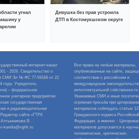
бласти угнал
Девушка без прав устроила
машину у
ДТП в Костомукшском округе
Карелии
сударственный интернет-канал
Все права на любые материалы,
001 - 2026. Свидетельство о
опубликованные на сайте, защищ
и СМИ Эл № ФС 77-59166 от 22
соответствии с российским и
14 года. Учредитель
международным законодательств
ели) – федеральное
интеллектуальной собственности.
енное унитарное предприятие
Уважаемые СМИ и иные посетител
ская государственная
огромная просьба при цитировани
ная и радиовещательная
материалов соблюдать статью 12
 Редактор сайта «ГТРК
Гражданского кодекса Российской
 Алтынникова В.
Федерации, а именно: - Цитирова
v-karelia@vgtrk.ru
материалов допускается в научны
полемических, критических,