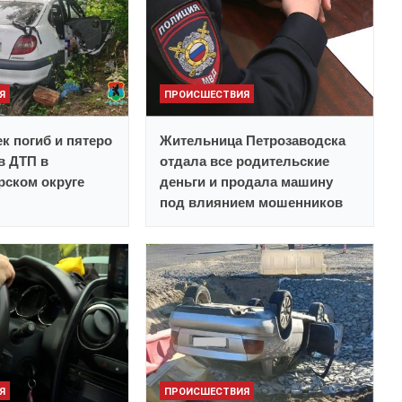
Я
ПРОИСШЕСТВИЯ
к погиб и пятеро
Жительница Петрозаводска
в ДТП в
отдала все родительские
рском округе
деньги и продала машину
под влиянием мошенников
Я
ПРОИСШЕСТВИЯ