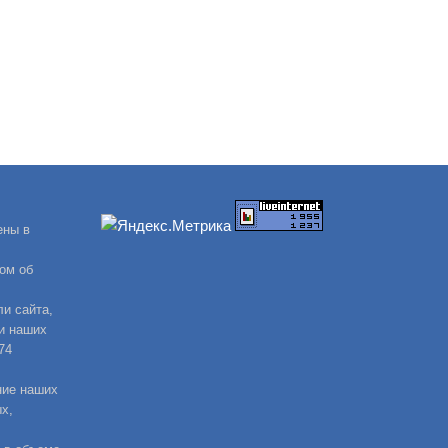
ены в
ом об
и сайта,
и наших
74
ние наших
х,