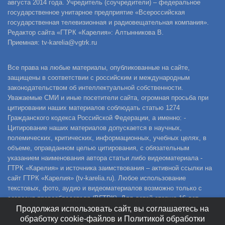
августа 2014 года. Учредитель (соучредители) – федеральное
государственное унитарное предприятие «Всероссийская
государственная телевизионная и радиовещательная компания».
Редактор сайта «ГТРК «Карелия»: Алтынникова В.
Приемная: tv-karelia@vgtrk.ru
Все права на любые материалы, опубликованные на сайте,
защищены в соответствии с российским и международным
законодательством об интеллектуальной собственности.
Уважаемые СМИ и иные посетители сайта, огромная просьба при
цитировании наших материалов соблюдать статью 1274
Гражданского кодекса Российской Федерации, а именно: -
Цитирование наших материалов допускается в научных,
полемических, критических, информационных, учебных целях, в
объеме, оправданном целью цитирования, с обязательным
указанием наименования автора статьи либо видеоматериала -
ГТРК «Карелия» и источника заимствования – активной ссылки на
сайт ГТРК «Карелия» (tv-karelia.ru). Любое использование
текстовых, фото, аудио и видеоматериалов возможно только с
согласия правообладателя (ВГТРК). Для детей старше 16 лет.
Продолжая использовать сайт, вы соглашаетесь на
обработку cookie-файлов и Политикой обработки