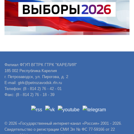
Филиал ФГУП ВГТРК ГТРК "КАРЕЛИЯ"
185 002 Республика Карелия
г. Петрозаводск, ул. Пирогова, д. 2
E-mail: gtrk@petrozavodsk.rfn.ru
Телефон: (8 - 814 2) 76 - 42 - 01
Факс: (8 - 814 2) 76 - 18 - 39
© 2026 «Государственный интернет-канал «Россия» 2001 - 2026.
Свидетельство о регистрации СМИ Эл № ФС 77-59166 от 22