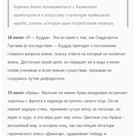
Карелии ближе познакомиться с Калмыкией,
прикоснуться к искусству и культуре калмыцкого
народа, узнать историю края посредством театра.
18 июня
«Я — Будда». Эта история о том, как Сиддхартха
Гаутама (в последствии — Будда) приходит к постижению
главного вопроса жизни, поиску ответа на который он посвятил
жизнь. Достигнув своей цели, он передает её в виде учения
своим ученикам и всем живым существам, призывая их
следовать путем добродетели.
19 июня
«Араш». Мальчик по имени Араш ежедневно встречает
эшелоны с фронта в надежде встретить своего отца. Он не
помнит родную степь, принимая сухую ветку за тюльпан, но
верит в чудо, и эта вера дает ему силы. Цветные сны Араша –
волшебный мир, в котором отец, как настоящие богатыри
героического эпоса «Джангар», одерживает победу и