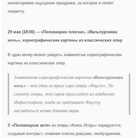
неповторимое ощущение праздника, за которое и любят
оперетту.
29 мая (18:00) — «Половецкие пляски», «Вальпургиева
ночь», хореографические картины из классических опер
В один вечер можно увидеть знаменитые хореографические
картины из классических опер.
Знаменитая хореографическая картина
«Вальпургиева
ночь»
– это одна из ярких сцен оперы «Фауст». По
сюжету оперы, эта сцена происходит во владениях
Мефистофеля, когда он предлагает Фаусту
насладиться всеми благами мира.
В
«Половецком акте»
из оперы «Князь Игорь» чередуются,
создавая контраст, плавная пляска девушек, необузданная,