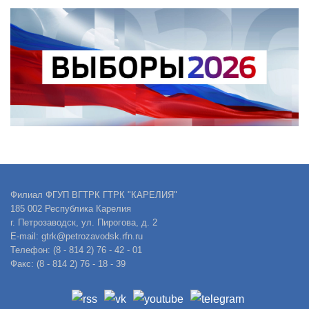
Филиал ФГУП ВГТРК ГТРК "КАРЕЛИЯ"
185 002 Республика Карелия
г. Петрозаводск, ул. Пирогова, д. 2
E-mail: gtrk@petrozavodsk.rfn.ru
Телефон: (8 - 814 2) 76 - 42 - 01
Факс: (8 - 814 2) 76 - 18 - 39