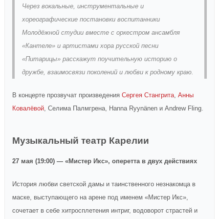
Через вокальные, инструментальные и
хореографические постановки воспитанники
Молодёжной студии вместе с оркестром ансамбля
«Кантеле» и артистами хора русской песни
«Питарицы» расскажут поучительную историю о
дружбе, взаимосвязи поколений и любви к родному краю.
В концерте прозвучат произведения
Сергея Стангрита
,
Анны
Ковалёвой
, Селима Палмгрена, Hanna Ryynänen и Andrew Fling.
Музыкальный театр Карелии
27 мая (19:00) — «Мистер Икс», оперетта в двух действиях
История любви светской дамы и таинственного незнакомца в
маске, выступающего на арене под именем «Мистер Икс»,
сочетает в себе хитросплетения интриг, водоворот страстей и