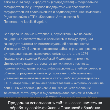
августа 2014 года. Учредитель (соучредители) – федеральное
государственное унитарное предприятие «Всероссийская
государственная телевизионная и радиовещательная компания».
Редактор сайта «ГТРК «Карелия»: Алтынникова В.
Приемная: tv-karelia@vgtrk.ru
Все права на любые материалы, опубликованные на сайте,
защищены в соответствии с российским и международным
законодательством об интеллектуальной собственности.
Уважаемые СМИ и иные посетители сайта, огромная просьба при
цитировании наших материалов соблюдать статью 1274
Гражданского кодекса Российской Федерации, а именно: -
Цитирование наших материалов допускается в научных,
полемических, критических, информационных, учебных целях, в
объеме, оправданном целью цитирования, с обязательным
указанием наименования автора статьи либо видеоматериала -
ГТРК «Карелия» и источника заимствования – активной ссылки на
сайт ГТРК «Карелия» (tv-karelia.ru). Любое использование
текстовых, фото, аудио и видеоматериалов возможно только с
согласия правообладателя (ВГТРК). Для детей старше 16 лет.
Продолжая использовать сайт, вы соглашаетесь на
обработку cookie-файлов и Политикой обработки