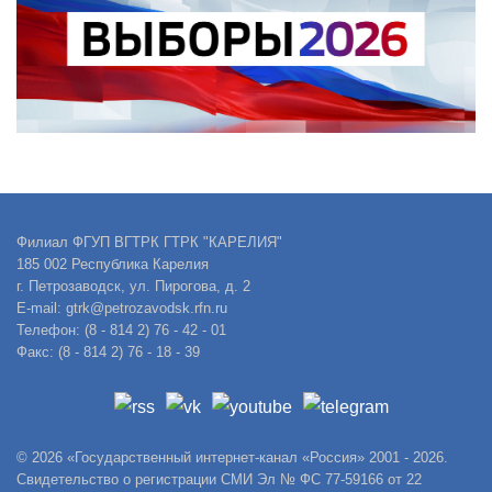
Филиал ФГУП ВГТРК ГТРК "КАРЕЛИЯ"
185 002 Республика Карелия
г. Петрозаводск, ул. Пирогова, д. 2
E-mail: gtrk@petrozavodsk.rfn.ru
Телефон: (8 - 814 2) 76 - 42 - 01
Факс: (8 - 814 2) 76 - 18 - 39
© 2026 «Государственный интернет-канал «Россия» 2001 - 2026.
Свидетельство о регистрации СМИ Эл № ФС 77-59166 от 22