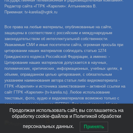
государственная телевизионная и радиовещательная компания».
Редактор сайта «ГТРК «Карелия»: Алтынникова В.
Приемная: tv-karelia@vgtrk.ru
Все права на любые материалы, опубликованные на сайте,
защищены в соответствии с российским и международным
законодательством об интеллектуальной собственности.
Уважаемые СМИ и иные посетители сайта, огромная просьба при
цитировании наших материалов соблюдать статью 1274
Гражданского кодекса Российской Федерации, а именно: -
Цитирование наших материалов допускается в научных,
полемических, критических, информационных, учебных целях, в
объеме, оправданном целью цитирования, с обязательным
указанием наименования автора статьи либо видеоматериала -
ГТРК «Карелия» и источника заимствования – активной ссылки на
сайт ГТРК «Карелия» (tv-karelia.ru). Любое использование
текстовых, фото, аудио и видеоматериалов возможно только с
согласия правообладателя (ВГТРК). Для детей старше 16 лет.
Продолжая использовать сайт, вы соглашаетесь на
обработку cookie-файлов и Политикой обработки
персональных данных.
Принять