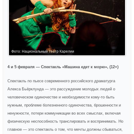
Фото: Национальный театр Карелии
Ф
4 и 5 февраля — Спектакль «Машина едет к морю», (12+)
Спектакль по пьесе современного российского драматурга
Алекса Бьёрклунда — это рассуждение молодых людей о
человеческом одиночестве и необходимости кому-то быть
нужным, проблеме болезненного одиночества, брошенности и
ненужности, потери коммуникации во всех смыслах, включая
физическую неспособность транслировать и воспринимать. Но
главное — это спектакль о том, что мечты должны сбываться,