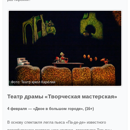
Ф
Фото: Театр кукол Карелии
Театр драмы «Творческая мастерская»
4 февраля — «Двое в большом городе», (16+)
В основу спектакля легла пьеса «Па-де-де» известного