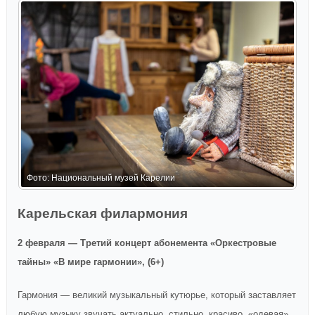
Ф
Фото: Национальный музей Карелии
Карельская филармония
2 февраля — Третий концерт абонемента «Оркестровые
тайны» «В мире гармонии», (6+)
Гармония — великий музыкальный кутюрье, который заставляет
любую музыку звучать актуально, стильно, красиво, «одевая»