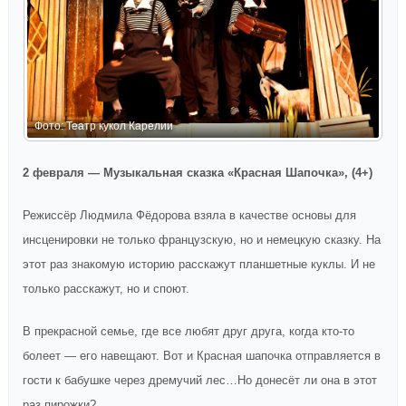
Ф
Фото: Театр кукол Карелии
2 февраля — Музыкальная сказка «Красная Шапочка», (4+)
Режиссёр Людмила Фёдорова взяла в качестве основы для
инсценировки не только французскую, но и немецкую сказку. На
этот раз знакомую историю расскажут планшетные куклы. И не
только расскажут, но и споют.
В прекрасной семье, где все любят друг друга, когда кто-то
болеет — его навещают. Вот и Красная шапочка отправляется в
гости к бабушке через дремучий лес…Но донесёт ли она в этот
раз пирожки?