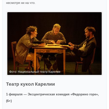
несмотря ни на что.
Фото: Национальный театр Карелии
Ф
Театр кукол Карелии
1 февраля — Эксцентрическая комедия «Федорино горе»,
(6+)