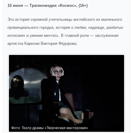
10 июня — Трагикомедия «Космос», (16+)
Это история скромной учительницы английского из маленького
провинциального городка, история о любви, надежде, разбитых
иллюзиях и умении мечтать. В главной роли — заслуженная
артистка Карелии Виктория Фёдорова.
Фото: Театр драмы «Творческая мастерская»
Ф