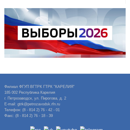
Филиал ФГУП ВГТРК ГТРК "КАРЕЛИЯ"
185 002 Республика Карелия
г. Петрозаводск, ул. Пирогова, д. 2
E-mail: gtrk@petrozavodsk.rfn.ru
Телефон: (8 - 814 2) 76 - 42 - 01
Факс: (8 - 814 2) 76 - 18 - 39