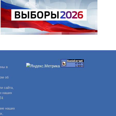
ены в
ом об
и сайта,
и наших
74
ние наших
х,