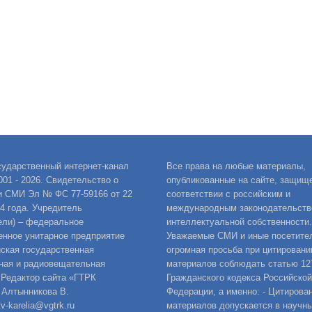
сударственный интернет-канал
Все права на любые материалы,
001 - 2026. Свидетельство о
опубликованные на сайте, защищ
и СМИ Эл № ФС 77-59166 от 22
соответствии с российским и
14 года. Учредитель
международным законодательств
ели) – федеральное
интеллектуальной собственности.
енное унитарное предприятие
Уважаемые СМИ и иные посетител
ская государственная
огромная просьба при цитировани
ная и радиовещательная
материалов соблюдать статью 12
 Редактор сайта «ГТРК
Гражданского кодекса Российской
 Алтынникова В.
Федерации, а именно: - Цитирова
v-karelia@vgtrk.ru
материалов допускается в научны