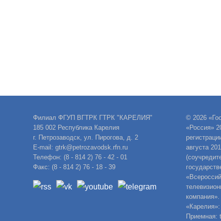
Филиал ФГУП ВГТРК ГТРК "КАРЕЛИЯ"
© 2026 «Го
185 002 Республика Карелия
«Россия» 2
г. Петрозаводск, ул. Пирогова, д. 2
регистраци
E-mail: gtrk@petrozavodsk.rfn.ru
августа 20
Телефон: (8 - 814 2) 76 - 42 - 01
(соучредит
Факс: (8 - 814 2) 76 - 18 - 39
государств
«Всероссий
телевизион
компания».
«Карелия»:
Приемная: t