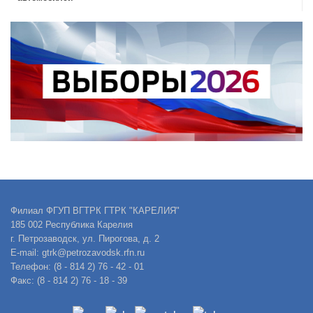
Филиал ФГУП ВГТРК ГТРК "КАРЕЛИЯ"
185 002 Республика Карелия
г. Петрозаводск, ул. Пирогова, д. 2
E-mail: gtrk@petrozavodsk.rfn.ru
Телефон: (8 - 814 2) 76 - 42 - 01
Факс: (8 - 814 2) 76 - 18 - 39