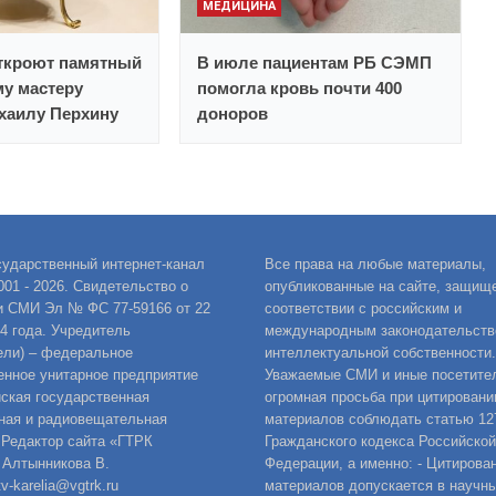
МЕДИЦИНА
откроют памятный
В июле пациентам РБ СЭМП
му мастеру
помогла кровь почти 400
хаилу Перхину
доноров
сударственный интернет-канал
Все права на любые материалы,
001 - 2026. Свидетельство о
опубликованные на сайте, защищ
и СМИ Эл № ФС 77-59166 от 22
соответствии с российским и
14 года. Учредитель
международным законодательств
ели) – федеральное
интеллектуальной собственности.
енное унитарное предприятие
Уважаемые СМИ и иные посетител
ская государственная
огромная просьба при цитировани
ная и радиовещательная
материалов соблюдать статью 12
 Редактор сайта «ГТРК
Гражданского кодекса Российской
 Алтынникова В.
Федерации, а именно: - Цитирова
v-karelia@vgtrk.ru
материалов допускается в научны