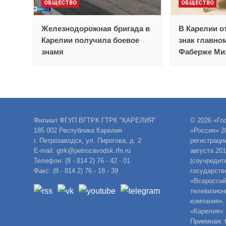
ОБЩЕСТВО
ОБЩЕСТВО
Железнодорожная бригада в
В Карелии 
Карелии получила боевое
знак главно
знамя
Фаберже Ми
Филиал ФГУП ВГТРК ГТРК "КАРЕЛИЯ"
© 2026 «Го
185 002 Республика Карелия
«Россия» 2
г. Петрозаводск, ул. Пирогова, д. 2
регистраци
E-mail: gtrk@petrozavodsk.rfn.ru
августа 20
Телефон: (8 - 814 2) 76 - 42 - 01
(соучредит
Факс: (8 - 814 2) 76 - 18 - 39
государств
«Всероссий
телевизион
компания».
«Карелия»:
Приемная: t