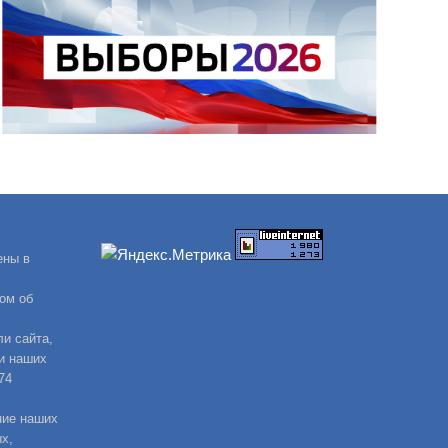
ены в
ом об
и сайта,
и наших
74
ние наших
х,