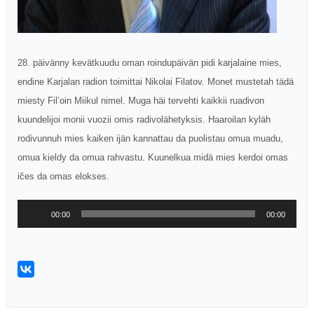
28. päivänny kevätkuudu oman roindupäivän pidi karjalaine mies,
endine Karjalan radion toimittai Nikolai Filatov. Monet mustetah tädä
miesty Fil’oin Miikul nimel. Muga häi tervehti kaikkii ruadivon
kuundelijoi monii vuozii omis radivolähetyksis. Haaroilan kyläh
rodivunnuh mies kaiken ijän kannattau da puolistau omua muadu,
omua kieldy da omua rahvastu. Kuunelkua midä mies kerdoi omas
ičes da omas elokses.
Аудиоплеер
00:00
00:00