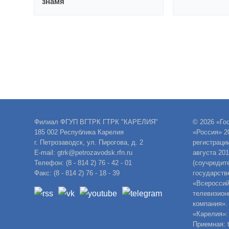
знамя
Филиал ФГУП ВГТРК ГТРК "КАРЕЛИЯ"
© 2026 «Го
185 002 Республика Карелия
«Россия» 2
г. Петрозаводск, ул. Пирогова, д. 2
регистраци
E-mail: gtrk@petrozavodsk.rfn.ru
августа 20
Телефон: (8 - 814 2) 76 - 42 - 01
(соучредит
Факс: (8 - 814 2) 76 - 18 - 39
государств
«Всероссий
телевизион
компания».
«Карелия»:
Приемная: t