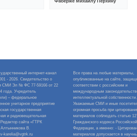
Фаберже Михаилу Перхину
сударственный интернет-канал
Все права на любые материалы,
001 - 2026. Свидетельство о
опубликованные на сайте, защищ
и СМИ Эл № ФС 77-59166 от 22
соответствии с российским и
14 года. Учредитель
международным законодательств
ели) – федеральное
интеллектуальной собственности.
енное унитарное предприятие
Уважаемые СМИ и иные посетител
ская государственная
огромная просьба при цитировани
ная и радиовещательная
материалов соблюдать статью 12
 Редактор сайта «ГТРК
Гражданского кодекса Российской
 Алтынникова В.
Федерации, а именно: - Цитирова
v-karelia@vgtrk.ru
материалов допускается в научны