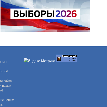
ены в
ом об
и сайта,
и наших
74
ние наших
х,