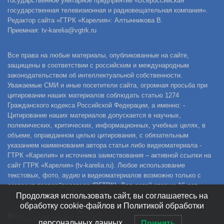
государственное унитарное предприятие «Всероссийская
государственная телевизионная и радиовещательная компания».
Редактор сайта «ГТРК «Карелия»: Алтынникова В.
Приемная: tv-karelia@vgtrk.ru
Все права на любые материалы, опубликованные на сайте,
защищены в соответствии с российским и международным
законодательством об интеллектуальной собственности.
Уважаемые СМИ и иные посетители сайта, огромная просьба при
цитировании наших материалов соблюдать статью 1274
Гражданского кодекса Российской Федерации, а именно: -
Цитирование наших материалов допускается в научных,
полемических, критических, информационных, учебных целях, в
объеме, оправданном целью цитирования, с обязательным
указанием наименования автора статьи либо видеоматериала -
ГТРК «Карелия» и источника заимствования – активной ссылки на
сайт ГТРК «Карелия» (tv-karelia.ru). Любое использование
текстовых, фото, аудио и видеоматериалов возможно только с
согласия правообладателя (ВГТРК). Для детей старше 16 лет.
Продолжая использовать сайт, вы соглашаетесь на
обработку cookie-файлов и Политикой обработки
персональных данных.
Принять