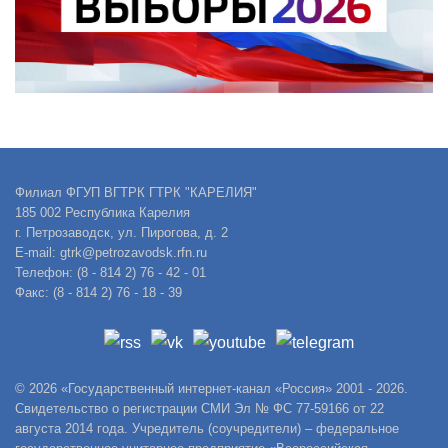
Филиал ФГУП ВГТРК ГТРК "КАРЕЛИЯ"
185 002 Республика Карелия
г. Петрозаводск, ул. Пирогова, д. 2
E-mail: gtrk@petrozavodsk.rfn.ru
Телефон: (8 - 814 2) 76 - 42 - 01
Факс: (8 - 814 2) 76 - 18 - 39
© 2026 «Государственный интернет-канал «Россия» 2001 - 2026.
Свидетельство о регистрации СМИ Эл № ФС 77-59166 от 22
августа 2014 года. Учредитель (соучредители) – федеральное