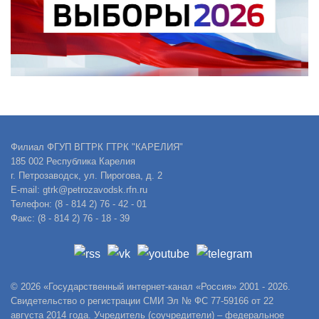
Филиал ФГУП ВГТРК ГТРК "КАРЕЛИЯ"
185 002 Республика Карелия
г. Петрозаводск, ул. Пирогова, д. 2
E-mail: gtrk@petrozavodsk.rfn.ru
Телефон: (8 - 814 2) 76 - 42 - 01
Факс: (8 - 814 2) 76 - 18 - 39
© 2026 «Государственный интернет-канал «Россия» 2001 - 2026.
Свидетельство о регистрации СМИ Эл № ФС 77-59166 от 22
августа 2014 года. Учредитель (соучредители) – федеральное