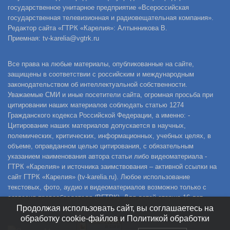
государственное унитарное предприятие «Всероссийская
государственная телевизионная и радиовещательная компания».
Редактор сайта «ГТРК «Карелия»: Алтынникова В.
Приемная: tv-karelia@vgtrk.ru
Все права на любые материалы, опубликованные на сайте,
защищены в соответствии с российским и международным
законодательством об интеллектуальной собственности.
Уважаемые СМИ и иные посетители сайта, огромная просьба при
цитировании наших материалов соблюдать статью 1274
Гражданского кодекса Российской Федерации, а именно: -
Цитирование наших материалов допускается в научных,
полемических, критических, информационных, учебных целях, в
объеме, оправданном целью цитирования, с обязательным
указанием наименования автора статьи либо видеоматериала -
ГТРК «Карелия» и источника заимствования – активной ссылки на
сайт ГТРК «Карелия» (tv-karelia.ru). Любое использование
текстовых, фото, аудио и видеоматериалов возможно только с
согласия правообладателя (ВГТРК). Для детей старше 16 лет.
Продолжая использовать сайт, вы соглашаетесь на
обработку cookie-файлов и Политикой обработки