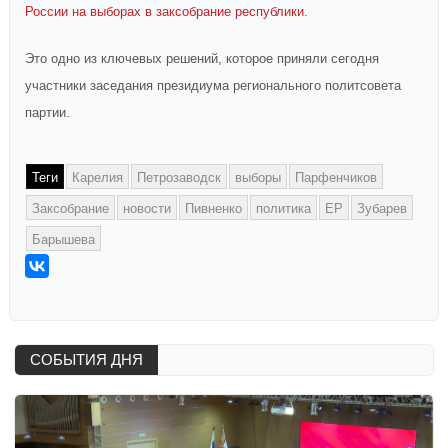
России на выборах в заксобрание республики.
Это одно из ключевых решений, которое приняли сегодня
участники заседания президиума регионального политсовета
партии.
Теги
Карелия
Петрозаводск
выборы
Парфенчиков
Заксобрание
новости
Пивненко
политика
ЕР
Зубарев
Барышева
СОБЫТИЯ ДНЯ