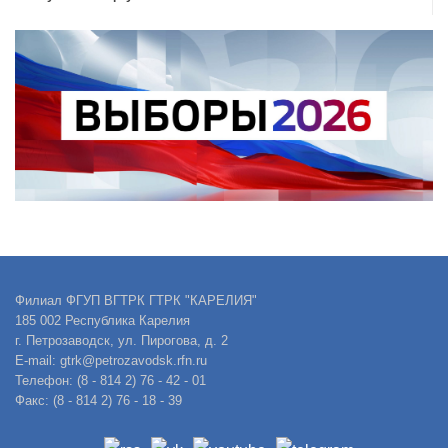
Филиал ФГУП ВГТРК ГТРК "КАРЕЛИЯ"
185 002 Республика Карелия
г. Петрозаводск, ул. Пирогова, д. 2
E-mail: gtrk@petrozavodsk.rfn.ru
Телефон: (8 - 814 2) 76 - 42 - 01
Факс: (8 - 814 2) 76 - 18 - 39