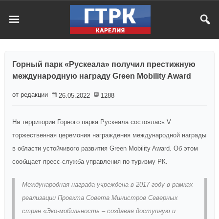
Горный парк «Рускеала» получил престижную
международную награду Green Mobility Award
от редакции
26.05.2022
1288
На территории Горного парка Рускеала состоялась V
торжественная церемония награждения международной награды
в области устойчивого развития Green Mobility Award. Об этом
сообщает пресс-служба управления по туризму РК.
Международная награда учреждена в 2017 году в рамках
реализации Проекта Совета Министров Северных
стран «Эко-мобильность – создавая доступную и