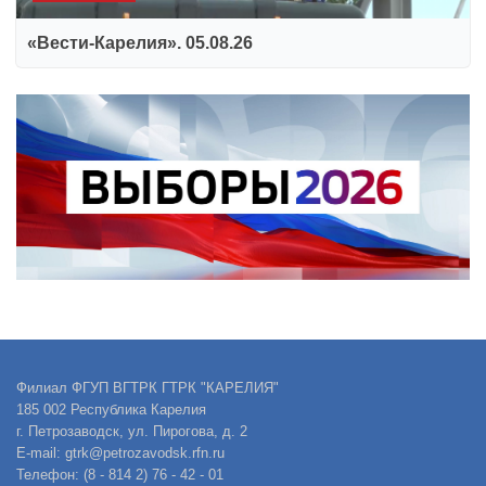
«Вести-Карелия». 05.08.26
Филиал ФГУП ВГТРК ГТРК "КАРЕЛИЯ"
185 002 Республика Карелия
г. Петрозаводск, ул. Пирогова, д. 2
E-mail: gtrk@petrozavodsk.rfn.ru
Телефон: (8 - 814 2) 76 - 42 - 01