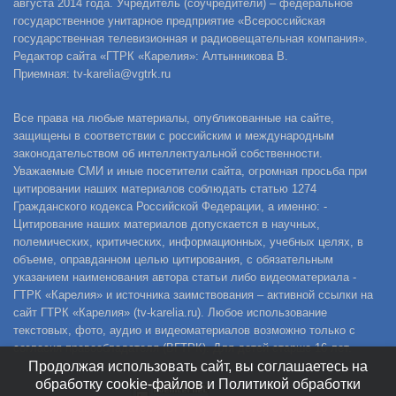
августа 2014 года. Учредитель (соучредители) – федеральное
государственное унитарное предприятие «Всероссийская
государственная телевизионная и радиовещательная компания».
Редактор сайта «ГТРК «Карелия»: Алтынникова В.
Приемная: tv-karelia@vgtrk.ru
Все права на любые материалы, опубликованные на сайте,
защищены в соответствии с российским и международным
законодательством об интеллектуальной собственности.
Уважаемые СМИ и иные посетители сайта, огромная просьба при
цитировании наших материалов соблюдать статью 1274
Гражданского кодекса Российской Федерации, а именно: -
Цитирование наших материалов допускается в научных,
полемических, критических, информационных, учебных целях, в
объеме, оправданном целью цитирования, с обязательным
указанием наименования автора статьи либо видеоматериала -
ГТРК «Карелия» и источника заимствования – активной ссылки на
сайт ГТРК «Карелия» (tv-karelia.ru). Любое использование
текстовых, фото, аудио и видеоматериалов возможно только с
согласия правообладателя (ВГТРК). Для детей старше 16 лет.
Продолжая использовать сайт, вы соглашаетесь на
обработку cookie-файлов и Политикой обработки