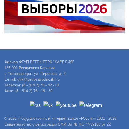
Филиал ФГУП ВГТРК ГТРК "КАРЕЛИЯ"
185 002 Республика Карелия
г. Петрозаводск, ул. Пирогова, д. 2
E-mail: gtrk@petrozavodsk.rfn.ru
Телефон: (8 - 814 2) 76 - 42 - 01
Факс: (8 - 814 2) 76 - 18 - 39
© 2026 «Государственный интернет-канал «Россия» 2001 - 2026.
Свидетельство о регистрации СМИ Эл № ФС 77-59166 от 22