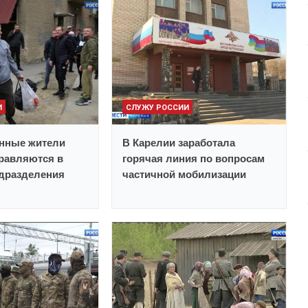
И
СЛУЖУ РОССИИ
нные жители
В Карелии заработала
равляются в
горячая линия по вопросам
одразделения
частичной мобилизации