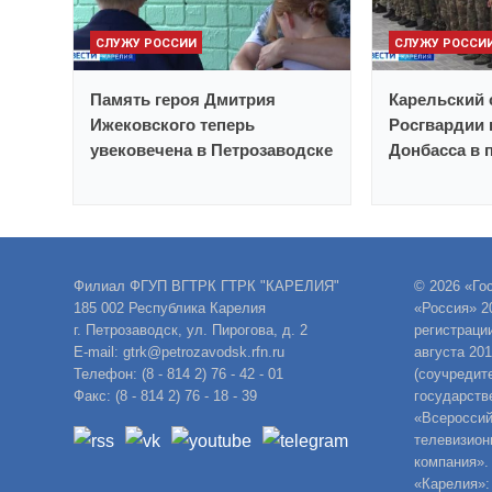
СЛУЖУ РОССИИ
СЛУЖУ РОССИ
Память героя Дмитрия
Карельский 
Ижековского теперь
Росгвардии 
увековечена в Петрозаводске
Донбасса в 
Филиал ФГУП ВГТРК ГТРК "КАРЕЛИЯ"
© 2026 «Го
185 002 Республика Карелия
«Россия» 2
г. Петрозаводск, ул. Пирогова, д. 2
регистраци
E-mail: gtrk@petrozavodsk.rfn.ru
августа 20
Телефон: (8 - 814 2) 76 - 42 - 01
(соучредит
Факс: (8 - 814 2) 76 - 18 - 39
государств
«Всероссий
телевизион
компания».
«Карелия»: