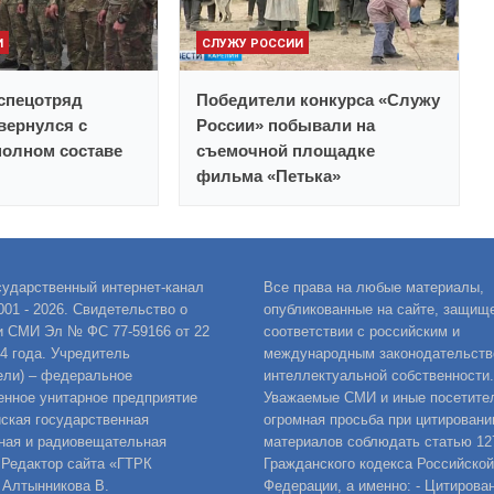
И
СЛУЖУ РОССИИ
спецотряд
Победители конкурса «Служу
вернулся с
России» побывали на
полном составе
съемочной площадке
фильма «Петька»
сударственный интернет-канал
Все права на любые материалы,
001 - 2026. Свидетельство о
опубликованные на сайте, защищ
и СМИ Эл № ФС 77-59166 от 22
соответствии с российским и
14 года. Учредитель
международным законодательств
ели) – федеральное
интеллектуальной собственности.
енное унитарное предприятие
Уважаемые СМИ и иные посетител
ская государственная
огромная просьба при цитировани
ная и радиовещательная
материалов соблюдать статью 12
 Редактор сайта «ГТРК
Гражданского кодекса Российской
 Алтынникова В.
Федерации, а именно: - Цитирова