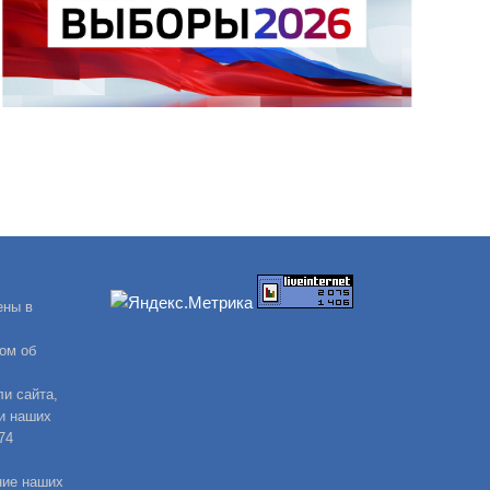
ены в
ом об
и сайта,
и наших
74
ние наших