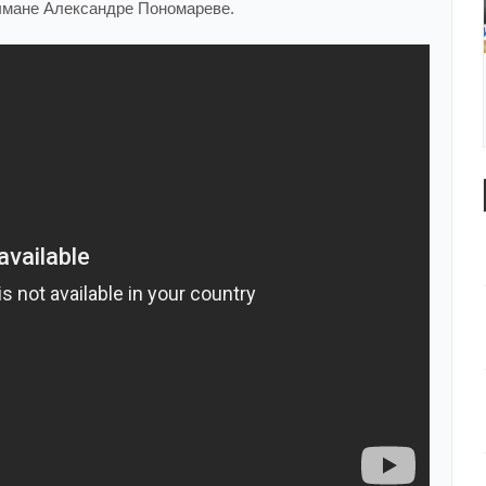
ичмане Александре Пономареве.