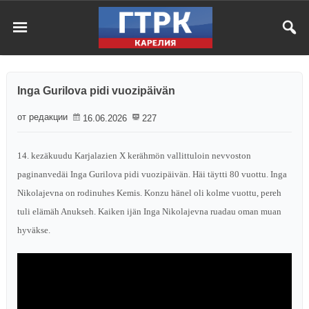
Inga Gurilova pidi vuozipäivän
от редакции
16.06.2026
227
14. kezäkuudu Karjalazien X kerähmön vallittuloin nevvoston
paginanvedäi Inga Gurilova pidi vuozipäivän. Häi täytti 80 vuottu. Inga
Nikolajevna on rodinuhes Kemis. Konzu hänel oli kolme vuottu, pereh
tuli elämäh Anukseh. Kaiken ijän Inga Nikolajevna ruadau oman muan
hyväkse.